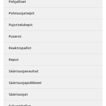
Pohjalliset
Polvisuojateipit
Pujottelukepit
Puserot
Reaktiopallot
Reput
Säärisuojanauhat
Säärisuojapidikkeet
Säärisuojat
Sekuntikellot