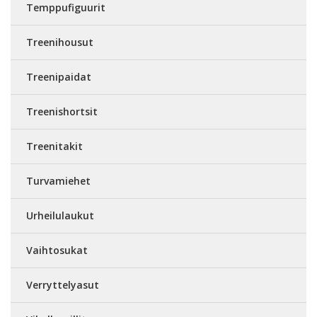
Temppufiguurit
Treenihousut
Treenipaidat
Treenishortsit
Treenitakit
Turvamiehet
Urheilulaukut
Vaihtosukat
Verryttelyasut