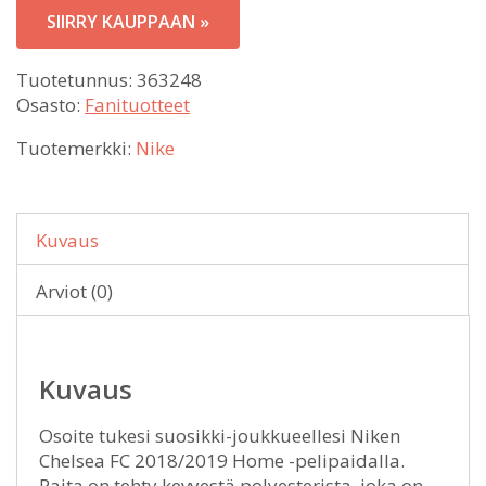
SIIRRY KAUPPAAN »
Tuotetunnus:
363248
Osasto:
Fanituotteet
Tuotemerkki:
Nike
Kuvaus
Arviot (0)
Kuvaus
Osoite tukesi suosikki-joukkueellesi Niken
Chelsea FC 2018/2019 Home -pelipaidalla.
Paita on tehty kevyestä polyesterista, joka on