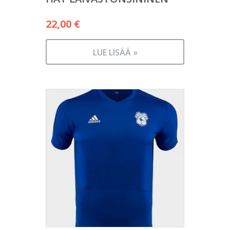
22,00
€
LUE LISÄÄ »