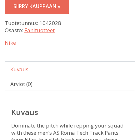
SIIRRY KAUPPAAN »
Tuotetunnus:
1042028
Osasto:
Fanituotteet
Nike
Kuvaus
Arviot (0)
Kuvaus
Dominate the pitch while repping your squad
with these men’s AS Roma Tech Track Pants
from Nike. In a slick black colourway, these