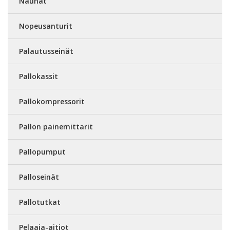
Nauhat
Nopeusanturit
Palautusseinät
Pallokassit
Pallokompressorit
Pallon painemittarit
Pallopumput
Palloseinät
Pallotutkat
Pelaaja-aitiot