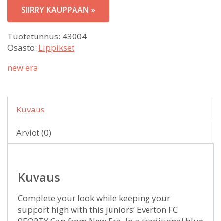
SIIRRY KAUPPAAN »
Tuotetunnus:
43004
Osasto:
Lippikset
new era
Kuvaus
Arviot (0)
Kuvaus
Complete your look while keeping your
support high with this juniors’ Everton FC
9FORTY Cap from New Era. In a traditional blue