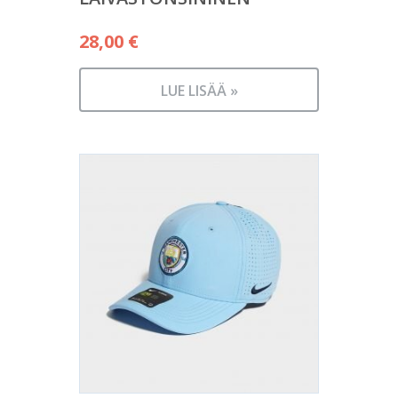
28,00
€
LUE LISÄÄ »