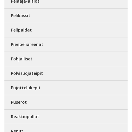
Pelaaja-aitiot
Pelikassit
Pelipaidat
Pienpeliareenat
Pohjalliset
Polvisuojateipit
Pujottelukepit
Puserot
Reaktiopallot
Reput