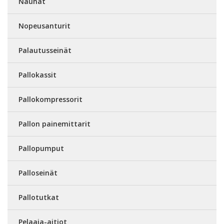
Nauhat
Nopeusanturit
Palautusseinät
Pallokassit
Pallokompressorit
Pallon painemittarit
Pallopumput
Palloseinät
Pallotutkat
Pelaaja-aitiot