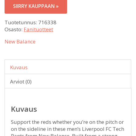
SIIRRY KAUPPAAN »
Tuotetunnus:
716338
Osasto:
Fanituotteet
New Balance
Kuvaus
Arviot (0)
Kuvaus
Support the reds whether you’re on the pitch or
on the sideline in these men’s Liverpool FC Tech
Pants from New Balance. Built from a strong