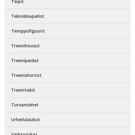
Teipit
Tekniikkapallot
Temppufiguurit
Treenihousut
Treenipaidat
Treenishortsit
Treenitakit
Turvamiehet
Urheilulaukut
Vaihtosukat