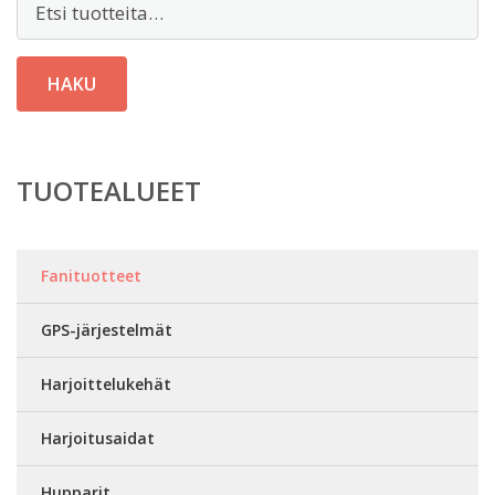
HAKU
TUOTEALUEET
Fanituotteet
GPS-järjestelmät
Harjoittelukehät
Harjoitusaidat
Hupparit