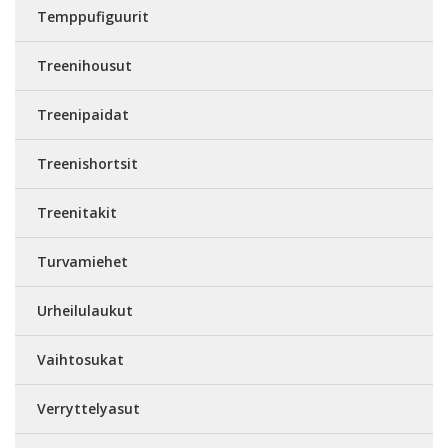
Temppufiguurit
Treenihousut
Treenipaidat
Treenishortsit
Treenitakit
Turvamiehet
Urheilulaukut
Vaihtosukat
Verryttelyasut