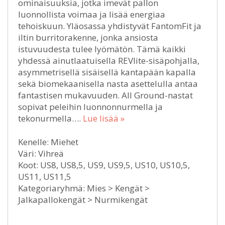
ominaisuuksia, jotka imevät pallon
luonnollista voimaa ja lisää energiaa
tehoiskuun. Yläosassa yhdistyvät FantomFit ja
iltin burritorakenne, jonka ansiosta
istuvuudesta tulee lyömätön. Tämä kaikki
yhdessä ainutlaatuisella REVlite-sisäpohjalla,
asymmetrisellä sisäisellä kantapään kapalla
sekä biomekaanisella nasta asettelulla antaa
fantastisen mukavuuden. All Ground-nastat
sopivat peleihin luonnonnurmella ja
tekonurmella….
Lue lisää »
Kenelle: Miehet
Väri: Vihreä
Koot: US8, US8,5, US9, US9,5, US10, US10,5,
US11, US11,5
Kategoriaryhmä: Mies > Kengät >
Jalkapallokengät > Nurmikengät