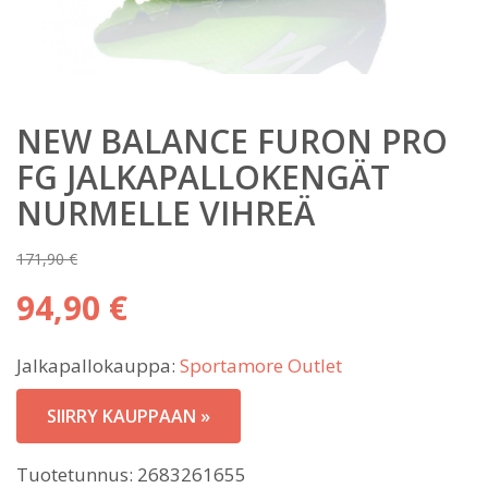
NEW BALANCE FURON PRO
FG JALKAPALLOKENGÄT
NURMELLE VIHREÄ
171,90
€
Alkuperäinen
94,90
€
hinta
Nykyinen
oli:
Jalkapallokauppa:
Sportamore Outlet
hinta
171,90 €.
on:
SIIRRY KAUPPAAN »
94,90 €.
Tuotetunnus:
2683261655