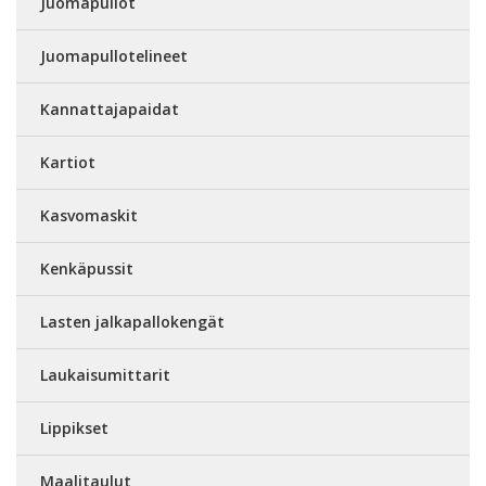
Juomapullot
Juomapullotelineet
Kannattajapaidat
Kartiot
Kasvomaskit
Kenkäpussit
Lasten jalkapallokengät
Laukaisumittarit
Lippikset
Maalitaulut