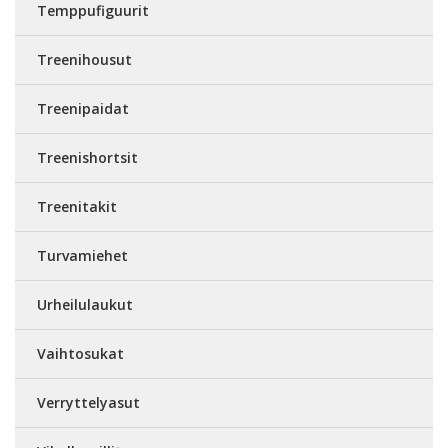
Temppufiguurit
Treenihousut
Treenipaidat
Treenishortsit
Treenitakit
Turvamiehet
Urheilulaukut
Vaihtosukat
Verryttelyasut