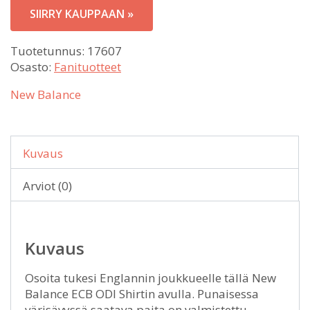
SIIRRY KAUPPAAN »
Tuotetunnus:
17607
Osasto:
Fanituotteet
New Balance
Kuvaus
Arviot (0)
Kuvaus
Osoita tukesi Englannin joukkueelle tällä New
Balance ECB ODI Shirtin avulla. Punaisessa
värisävyssä saatava paita on valmistettu