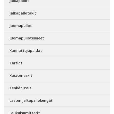
Jalkapallot
Jalkapallotakit
Juomapullot
Juomapullotelineet
Kannattajapaidat
Kartiot
Kasvomaskit
Kenkäpussit
Lasten jalkapallokengät
Laukaisumittarit