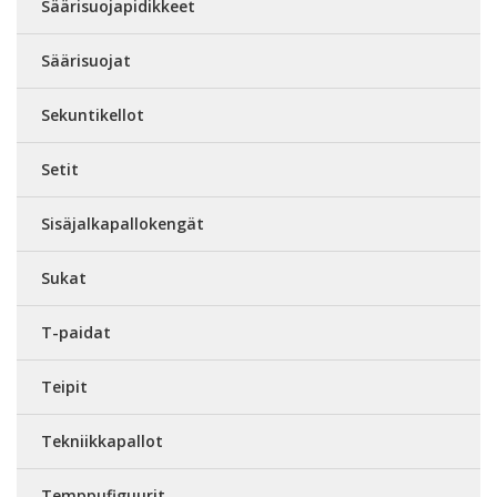
Säärisuojapidikkeet
Säärisuojat
Sekuntikellot
Setit
Sisäjalkapallokengät
Sukat
T-paidat
Teipit
Tekniikkapallot
Temppufiguurit