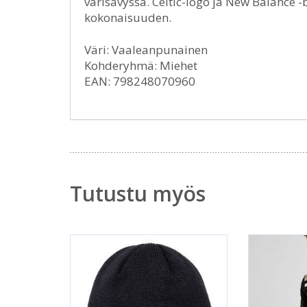
värisävyssä. Celtic-logo ja New Balance -
kokonaisuuden.
Väri: Vaaleanpunainen
Kohderyhmä: Miehet
EAN: 798248070960
Tutustu myös