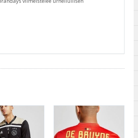
brändäys viimeistelee urheilullisen