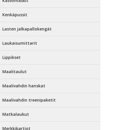
Kasvomaskit
Kenkäpussit
Lasten jalkapallokengät
Laukaisumittarit
Lippikset
Maalitaulut
Maalivahdin hanskat
Maalivahdin treenipaketit
Matkalaukut
Merkkikartiot