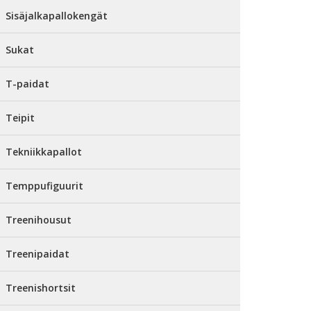
Sisäjalkapallokengät
Sukat
T-paidat
Teipit
Tekniikkapallot
Temppufiguurit
Treenihousut
Treenipaidat
Treenishortsit