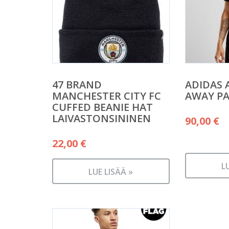
47 BRAND
ADIDAS A
MANCHESTER CITY FC
AWAY PA
CUFFED BEANIE HAT
LAIVASTONSININEN
90,00
€
22,00
€
L
LUE LISÄÄ »