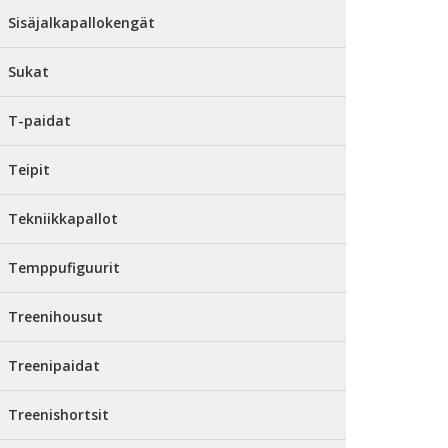
Sisäjalkapallokengät
Sukat
T-paidat
Teipit
Tekniikkapallot
Temppufiguurit
Treenihousut
Treenipaidat
Treenishortsit