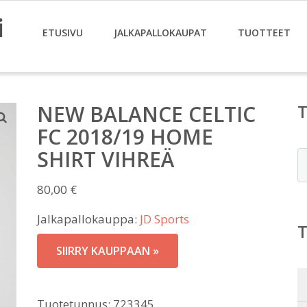
i
ETUSIVU
JALKAPALLOKAUPAT
TUOTTEET
NEW BALANCE CELTIC
FC 2018/19 HOME
SHIRT VIHREÄ
E
80,00
€
Jalkapallokauppa:
JD Sports
SIIRRY KAUPPAAN »
Tuotetunnus:
723345