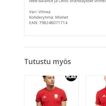
New Balance ja Celtic brändäykset viime
Väri: Vihreä
Kohderyhmä: Miehet
EAN: 798248071714
Tutustu myös