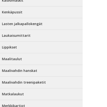
Kasvomaskit
Kenkäpussit
Lasten jalkapallokengät
Laukaisumittarit
Lippikset
Maalitaulut
Maalivahdin hanskat
Maalivahdin treenipaketit
Matkalaukut
Merkkikartiot