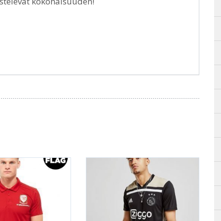
istelevät kokonaisuuden!