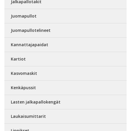
Jalkapallotakit
Juomapullot
Juomapullotelineet
Kannattajapaidat
Kartiot
Kasvomaskit
Kenkäpussit
Lasten jalkapallokengät
Laukaisumittarit
Lippikset