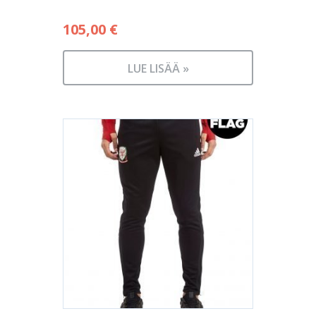
105,00
€
LUE LISÄÄ »