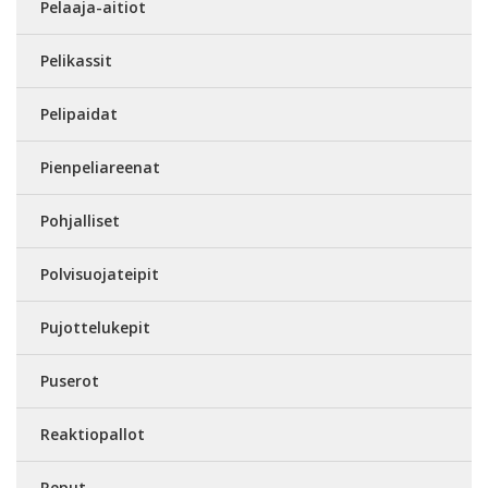
Pelaaja-aitiot
Pelikassit
Pelipaidat
Pienpeliareenat
Pohjalliset
Polvisuojateipit
Pujottelukepit
Puserot
Reaktiopallot
Reput