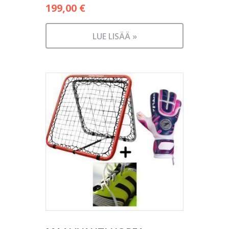
199,00
€
LUE LISÄÄ »