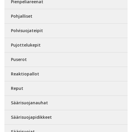
Pienpeliareenat
Pohjalliset
Polvisuojateipit
Pujottelukepit
Puserot
Reaktiopallot
Reput
Säärisuojanauhat
Säärisuojapidikkeet
Säärisuojat