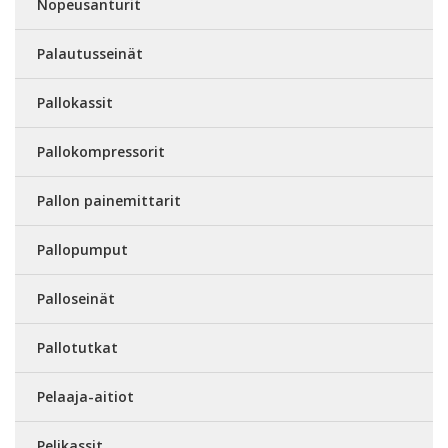
Nopeusanturit
Palautusseinät
Pallokassit
Pallokompressorit
Pallon painemittarit
Pallopumput
Palloseinät
Pallotutkat
Pelaaja-aitiot
Pelikassit