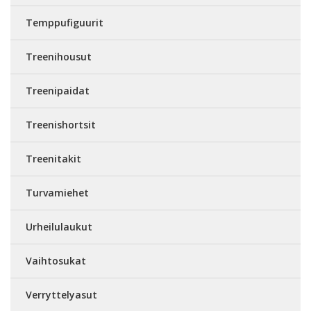
Temppufiguurit
Treenihousut
Treenipaidat
Treenishortsit
Treenitakit
Turvamiehet
Urheilulaukut
Vaihtosukat
Verryttelyasut