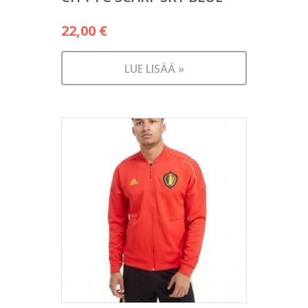
22,00
€
LUE LISÄÄ »