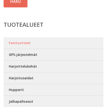
HAKU
TUOTEALUEET
Fanituotteet
GPS-järjestelmät
Harjoittelukehät
Harjoitusaidat
Hupparit
Jalkapalloasut