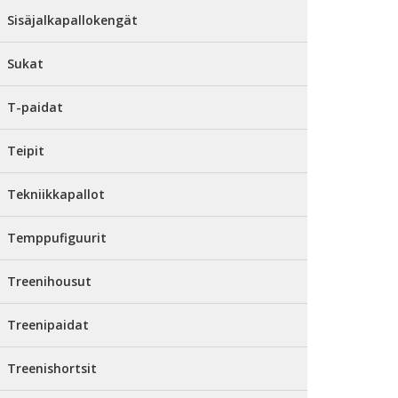
Sisäjalkapallokengät
Sukat
T-paidat
Teipit
Tekniikkapallot
Temppufiguurit
Treenihousut
Treenipaidat
Treenishortsit