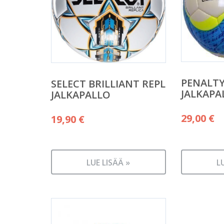
PENALTY
SELECT BRILLIANT REPL
JALKAPA
JALKAPALLO
29,00
€
19,90
€
LUE LISÄÄ »
L