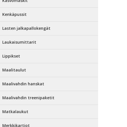
Kasvomaskit
Kenkäpussit
Lasten jalkapallokengät
Laukaisumittarit
Lippikset
Maalitaulut
Maalivahdin hanskat
Maalivahdin treenipaketit
Matkalaukut
Merkkikartiot