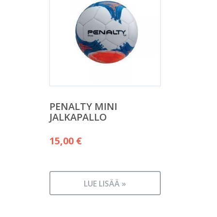
PENALTY MINI
JALKAPALLO
15,00
€
LUE LISÄÄ »