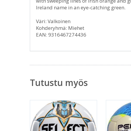
with sweeping lines of Irish orange and gr
Ireland name in an eye-catching green.
Väri: Valkoinen
Kohderyhmä: Miehet
EAN: 9316467274436
Tutustu myös