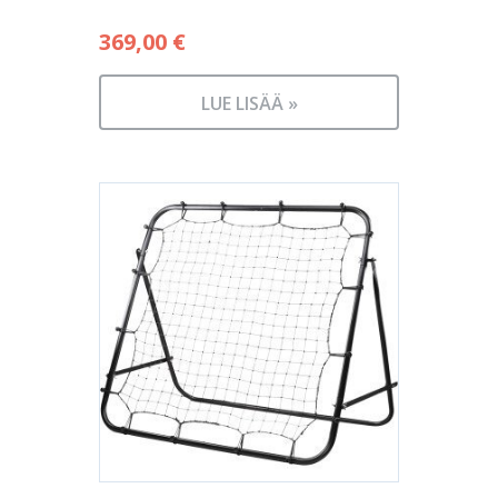
369,00
€
LUE LISÄÄ »