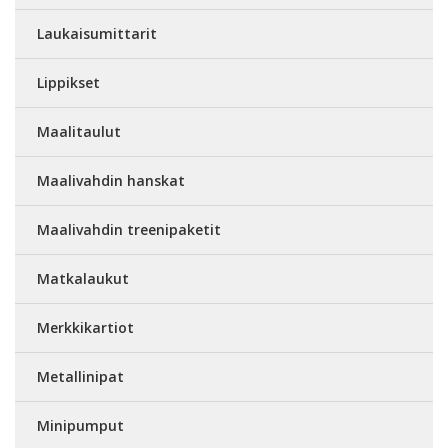
Laukaisumittarit
Lippikset
Maalitaulut
Maalivahdin hanskat
Maalivahdin treenipaketit
Matkalaukut
Merkkikartiot
Metallinipat
Minipumput