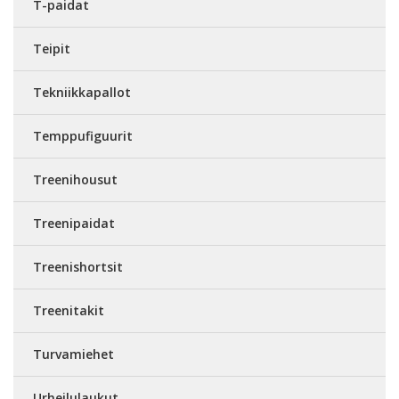
T-paidat
Teipit
Tekniikkapallot
Temppufiguurit
Treenihousut
Treenipaidat
Treenishortsit
Treenitakit
Turvamiehet
Urheilulaukut