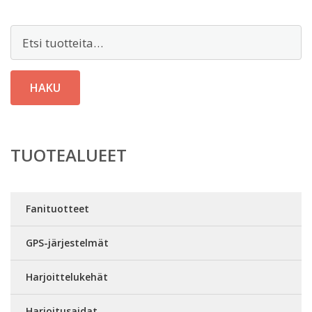
Etsi:
HAKU
TUOTEALUEET
Fanituotteet
GPS-järjestelmät
Harjoittelukehät
Harjoitusaidat