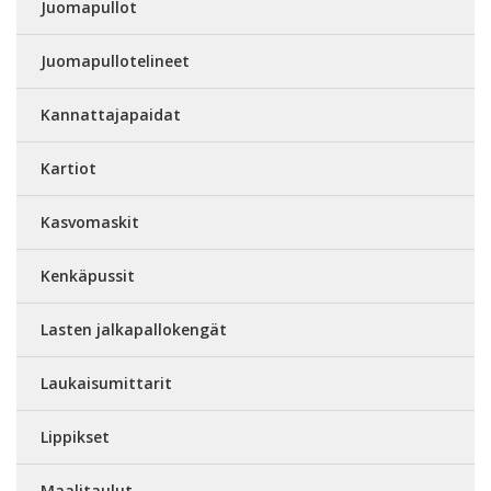
Juomapullot
Juomapullotelineet
Kannattajapaidat
Kartiot
Kasvomaskit
Kenkäpussit
Lasten jalkapallokengät
Laukaisumittarit
Lippikset
Maalitaulut