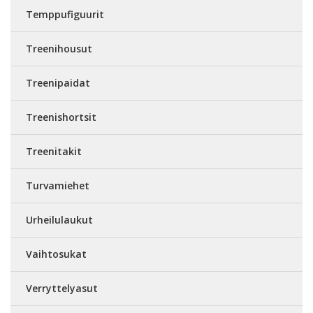
Temppufiguurit
Treenihousut
Treenipaidat
Treenishortsit
Treenitakit
Turvamiehet
Urheilulaukut
Vaihtosukat
Verryttelyasut