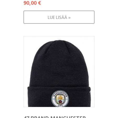
90,00
€
LUE LISÄÄ »