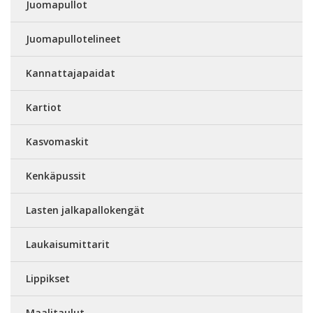
Juomapullot
Juomapullotelineet
Kannattajapaidat
Kartiot
Kasvomaskit
Kenkäpussit
Lasten jalkapallokengät
Laukaisumittarit
Lippikset
Maalitaulut