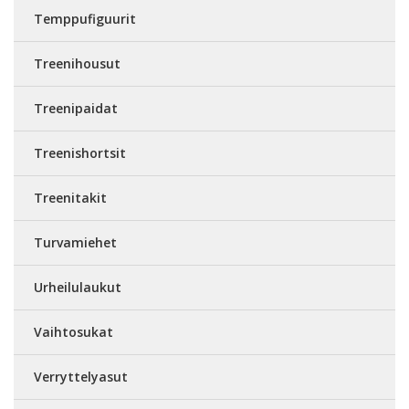
Temppufiguurit
Treenihousut
Treenipaidat
Treenishortsit
Treenitakit
Turvamiehet
Urheilulaukut
Vaihtosukat
Verryttelyasut