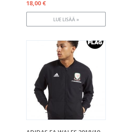
18,00
€
LUE LISÄÄ »