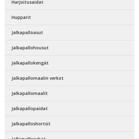
Harjoitusaidat
Hupparit
Jalkapalloasut
Jalkapallohousut
Jalkapallokengät
Jalkapallomaalin verkot
Jalkapallomaalit
Jalkapallopaidat
Jalkapalloshortsit
Jalkapallosukat