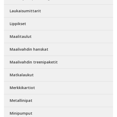
Laukaisumittarit
Lippikset
Maalitaulut
Maalivahdin hanskat
Maalivahdin treenipaketit
Matkalaukut
Merkkikartiot
Metallinipat
Minipumput