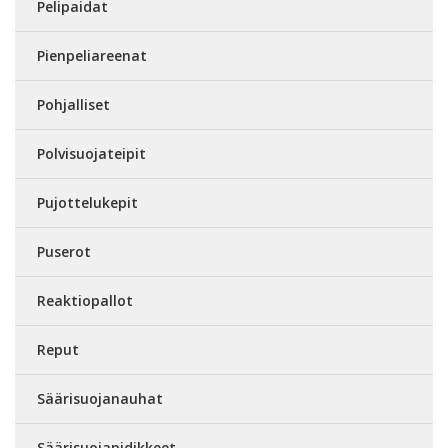
Pelipaidat
Pienpeliareenat
Pohjalliset
Polvisuojateipit
Pujottelukepit
Puserot
Reaktiopallot
Reput
Säärisuojanauhat
Säärisuojapidikkeet