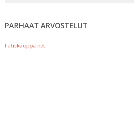
PARHAAT ARVOSTELUT
Futiskauppa.net
Stadium
Sportamore Outlet
© Copyright 2026
Jalkapallokauppa.fi