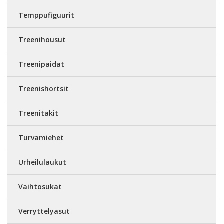
Temppufiguurit
Treenihousut
Treenipaidat
Treenishortsit
Treenitakit
Turvamiehet
Urheilulaukut
Vaihtosukat
Verryttelyasut