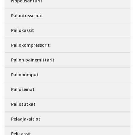
Nopeusanturit
Palautusseinät
Pallokassit
Pallokompressorit
Pallon painemittarit
Pallopumput
Palloseinät
Pallotutkat
Pelaaja-aitiot
Pelikassit