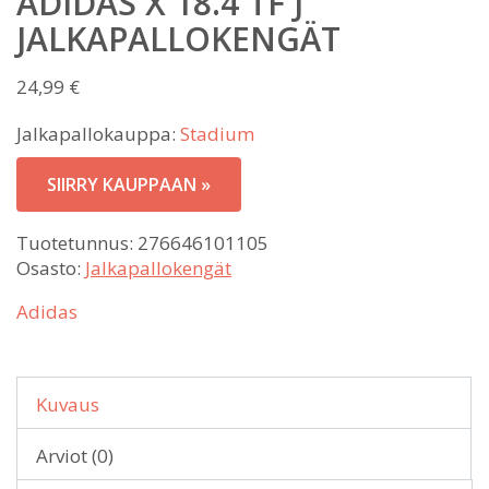
ADIDAS X 18.4 TF J
JALKAPALLOKENGÄT
24,99
€
Jalkapallokauppa:
Stadium
SIIRRY KAUPPAAN »
Tuotetunnus:
276646101105
Osasto:
Jalkapallokengät
Adidas
Kuvaus
Arviot (0)