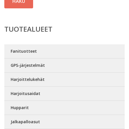
HAKU
TUOTEALUEET
Fanituotteet
GPS-järjestelmät
Harjoittelukehät
Harjoitusaidat
Hupparit
Jalkapalloasut