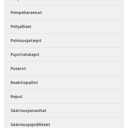
Pienpeliareenat
Pohjalliset
Polvisuojateipit
Pujottelukepit
Puserot
Reaktiopallot
Reput
Säärisuojanauhat
Säärisuojapidikkeet