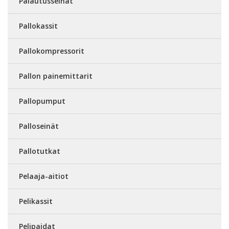
Palautusseinät
Pallokassit
Pallokompressorit
Pallon painemittarit
Pallopumput
Palloseinät
Pallotutkat
Pelaaja-aitiot
Pelikassit
Pelipaidat