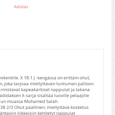
Adidas
kentille. X 18.1 J -kengässä on erittäin ohut,
, joka tarjoaa miellyttävän tuntuman palloon.
armistavat kapeakärkiset nappulat ja takana
didaksen X-sarja sisältää luoville pelaajille
ä muun muassa Mohamed Salah.
8 2/3 Ohut päällinen; miellyttävä kosketus
htäviin liikkeisiin kehitetyt nappulat