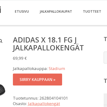
i
ETUSIVU
JALKAPALLOKAUPAT
TUOTTEET
ADIDAS X 18.1 FG J
JALKAPALLOKENGÄT
E
69,99
€
Jalkapallokauppa:
Stadium
SIIRRY KAUPPAAN »
Tuotetunnus:
262804104101
Osasto:
Jalkapallokengät