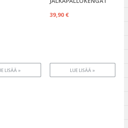
JALKAPALLOKENGÄT
39,90
€
UE LISÄÄ »
LUE LISÄÄ »