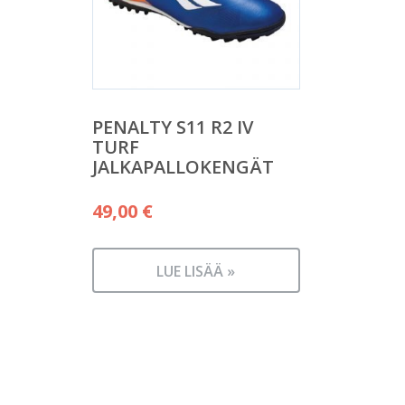
PENALTY S11 R2 IV
TURF
JALKAPALLOKENGÄT
49,00
€
LUE LISÄÄ »