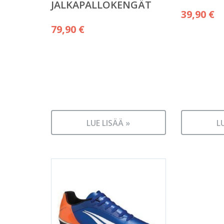
JALKAPALLOKENGÄT
39,90
€
79,90
€
LUE LISÄÄ »
L