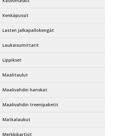
Kasvomaskit
Kenkäpussit
Lasten jalkapallokengät
Laukaisumittarit
Lippikset
Maalitaulut
Maalivahdin hanskat
Maalivahdin treenipaketit
Matkalaukut
Merkkikartiot