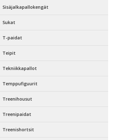
Sisäjalkapallokengät
Sukat
T-paidat
Teipit
Tekniikkapallot
Temppufiguurit
Treenihousut
Treenipaidat
Treenishortsit