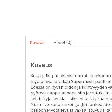
Kuvaus
Arviot (0)
Kuvaus
Kevyt jalkapallokenkä nurmi- ja tekonurmi
myötäilevä ja vakaa Supermesh-päällinen
Edessä on hyvän pidon ja kiihtyvyyden v
pyöreät nappulat nopeisiin jarrutuksiin. a
kehitettyjä kenkiä – siksi niitä käyttä
Nurmi-/tekonurmikengät Juniorikoot 36–3
palloon Myötäilevä ja vakaa istuvuus Räjä