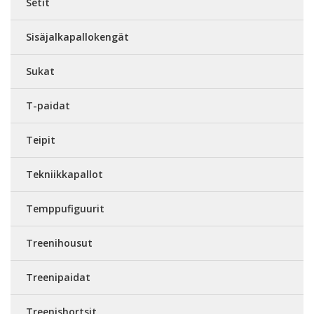
Setit
Sisäjalkapallokengät
Sukat
T-paidat
Teipit
Tekniikkapallot
Temppufiguurit
Treenihousut
Treenipaidat
Treenishortsit