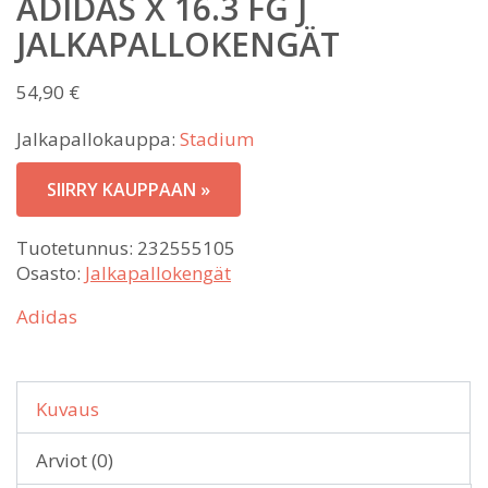
ADIDAS X 16.3 FG J
JALKAPALLOKENGÄT
54,90
€
Jalkapallokauppa:
Stadium
SIIRRY KAUPPAAN »
Tuotetunnus:
232555105
Osasto:
Jalkapallokengät
Adidas
Kuvaus
Arviot (0)