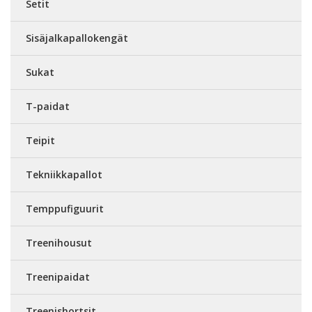
Setit
Sisäjalkapallokengät
Sukat
T-paidat
Teipit
Tekniikkapallot
Temppufiguurit
Treenihousut
Treenipaidat
Treenishortsit