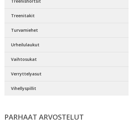
Treenishortsit
Treenitakit
Turvamiehet
Urheilulaukut
Vaihtosukat
Verryttelyasut
Vihellyspillit
PARHAAT ARVOSTELUT