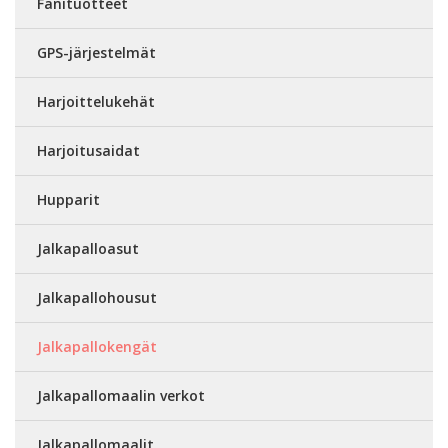
Fanituotteet
GPS-järjestelmät
Harjoittelukehät
Harjoitusaidat
Hupparit
Jalkapalloasut
Jalkapallohousut
Jalkapallokengät
Jalkapallomaalin verkot
Jalkapallomaalit