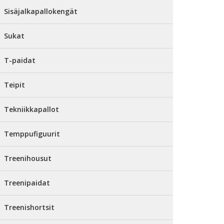
Sisäjalkapallokengät
Sukat
T-paidat
Teipit
Tekniikkapallot
Temppufiguurit
Treenihousut
Treenipaidat
Treenishortsit