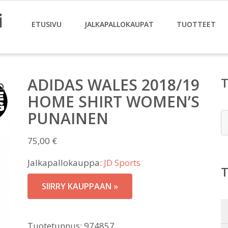
i
ETUSIVU
JALKAPALLOKAUPAT
TUOTTEET
ADIDAS WALES 2018/19
HOME SHIRT WOMEN’S
PUNAINEN
E
75,00
€
Jalkapallokauppa:
JD Sports
SIIRRY KAUPPAAN »
Tuotetunnus:
974857