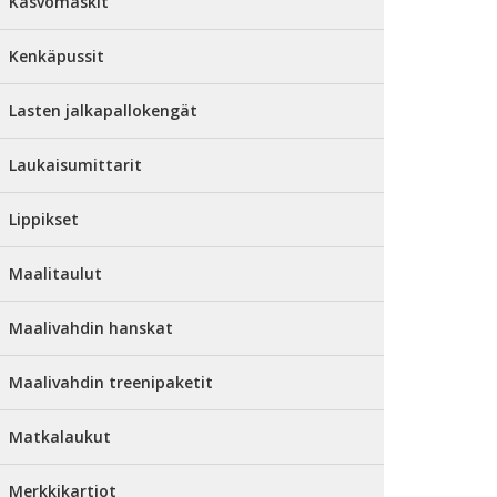
Kasvomaskit
Kenkäpussit
Lasten jalkapallokengät
Laukaisumittarit
Lippikset
Maalitaulut
Maalivahdin hanskat
Maalivahdin treenipaketit
Matkalaukut
Merkkikartiot