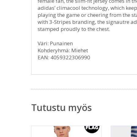
female fan, the slim-fit jersey comes in t
adidas’ climacool technology, which keep
playing the game or cheering from the stan
with 3-Stripes branding, the signautre ad
stamped proudly to the chest.
Väri: Punainen
Kohderyhmä: Miehet
EAN: 4059322306990
Tutustu myös