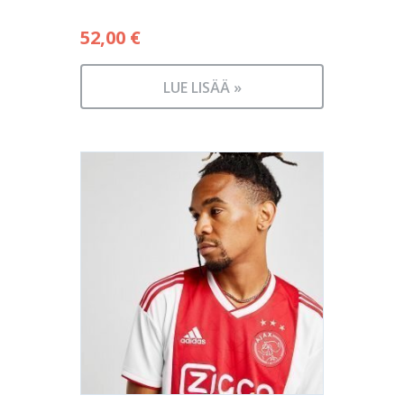
52,00
€
LUE LISÄÄ »