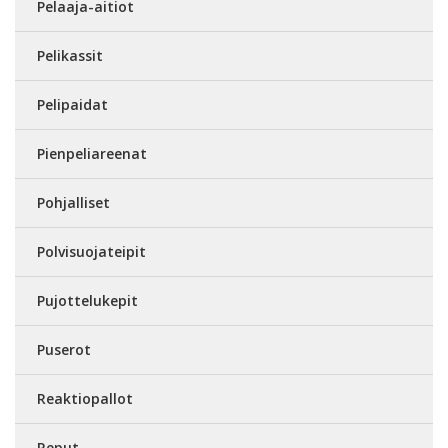
Pelaaja-aitiot
Pelikassit
Pelipaidat
Pienpeliareenat
Pohjalliset
Polvisuojateipit
Pujottelukepit
Puserot
Reaktiopallot
Reput