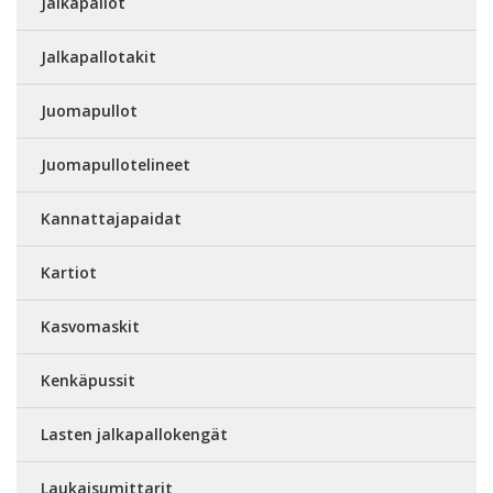
Jalkapallot
Jalkapallotakit
Juomapullot
Juomapullotelineet
Kannattajapaidat
Kartiot
Kasvomaskit
Kenkäpussit
Lasten jalkapallokengät
Laukaisumittarit