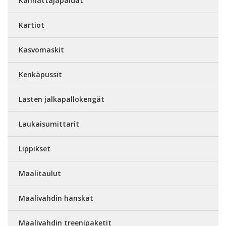
Kannattajapaidat
Kartiot
Kasvomaskit
Kenkäpussit
Lasten jalkapallokengät
Laukaisumittarit
Lippikset
Maalitaulut
Maalivahdin hanskat
Maalivahdin treenipaketit