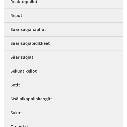
Reaktiopallot
Reput
Säärisuojanauhat
Säärisuojapidikkeet
Säärisuojat
Sekuntikellot
Setit
Sisäjalkapallokengät
Sukat
T-paidat