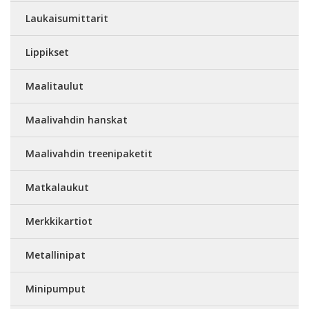
Laukaisumittarit
Lippikset
Maalitaulut
Maalivahdin hanskat
Maalivahdin treenipaketit
Matkalaukut
Merkkikartiot
Metallinipat
Minipumput