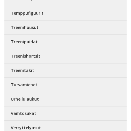
Temppufiguurit
Treenihousut
Treenipaidat
Treenishortsit
Treenitakit
Turvamiehet
Urheilulaukut
Vaihtosukat
Verryttelyasut