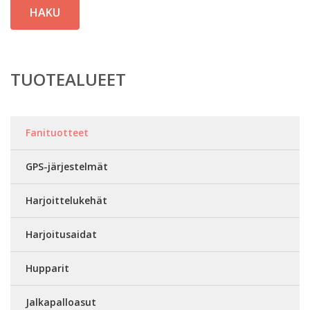
HAKU
TUOTEALUEET
Fanituotteet
GPS-järjestelmät
Harjoittelukehät
Harjoitusaidat
Hupparit
Jalkapalloasut