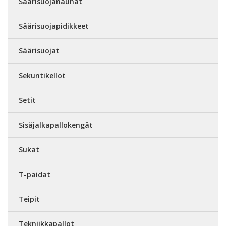
Säärisuojanauhat
Säärisuojapidikkeet
Säärisuojat
Sekuntikellot
Setit
Sisäjalkapallokengät
Sukat
T-paidat
Teipit
Tekniikkapallot