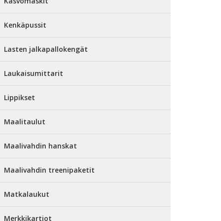
Kasvomaskit
Kenkäpussit
Lasten jalkapallokengät
Laukaisumittarit
Lippikset
Maalitaulut
Maalivahdin hanskat
Maalivahdin treenipaketit
Matkalaukut
Merkkikartiot