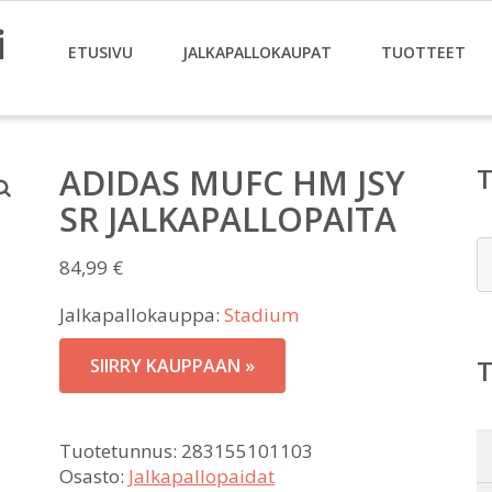
i
ETUSIVU
JALKAPALLOKAUPAT
TUOTTEET
ADIDAS MUFC HM JSY
SR JALKAPALLOPAITA
E
84,99
€
Jalkapallokauppa:
Stadium
SIIRRY KAUPPAAN »
Tuotetunnus:
283155101103
Osasto:
Jalkapallopaidat