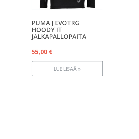
PUMA J EVOTRG
HOODY IT
JALKAPALLOPAITA
55,00
€
LUE LISÄÄ »