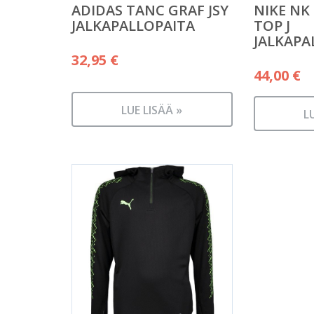
ADIDAS TANC GRAF JSY
NIKE NK
JALKAPALLOPAITA
TOP J
JALKAPA
32,95
€
44,00
€
LUE LISÄÄ »
L