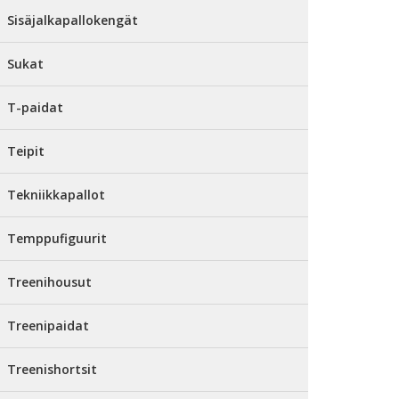
Sisäjalkapallokengät
Sukat
T-paidat
Teipit
Tekniikkapallot
Temppufiguurit
Treenihousut
Treenipaidat
Treenishortsit