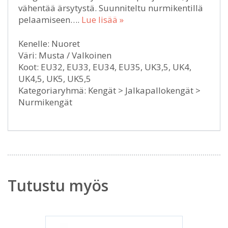
vähentää ärsytystä. Suunniteltu nurmikentillä
pelaamiseen….
Lue lisää »
Kenelle: Nuoret
Väri: Musta / Valkoinen
Koot: EU32, EU33, EU34, EU35, UK3,5, UK4,
UK4,5, UK5, UK5,5
Kategoriaryhmä: Kengät > Jalkapallokengät >
Nurmikengät
Tutustu myös