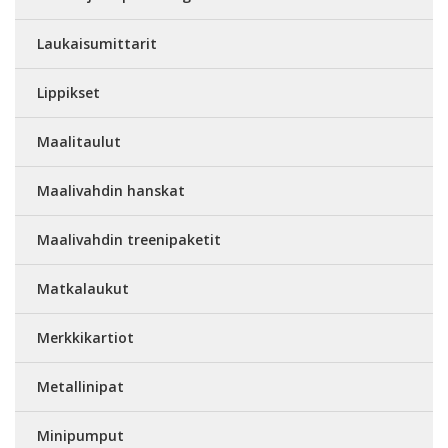
Laukaisumittarit
Lippikset
Maalitaulut
Maalivahdin hanskat
Maalivahdin treenipaketit
Matkalaukut
Merkkikartiot
Metallinipat
Minipumput