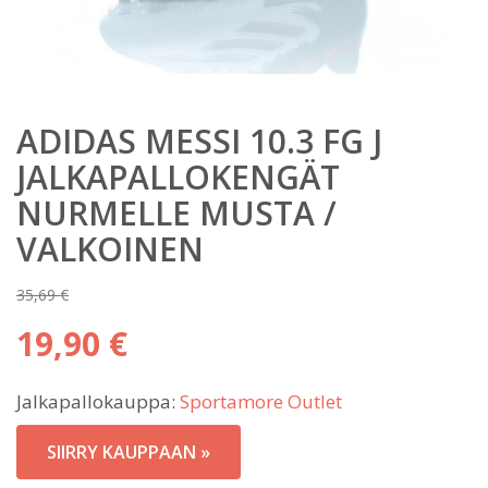
ADIDAS MESSI 10.3 FG J
JALKAPALLOKENGÄT
NURMELLE MUSTA /
VALKOINEN
35,69
€
Alkuperäinen
19,90
€
hinta
Nykyinen
oli:
Jalkapallokauppa:
Sportamore Outlet
hinta
35,69 €.
on:
SIIRRY KAUPPAAN »
19,90 €.