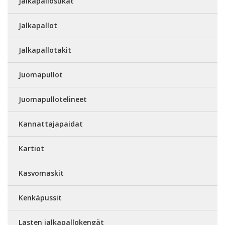
Jalkapallosukat
Jalkapallot
Jalkapallotakit
Juomapullot
Juomapullotelineet
Kannattajapaidat
Kartiot
Kasvomaskit
Kenkäpussit
Lasten jalkapallokengät