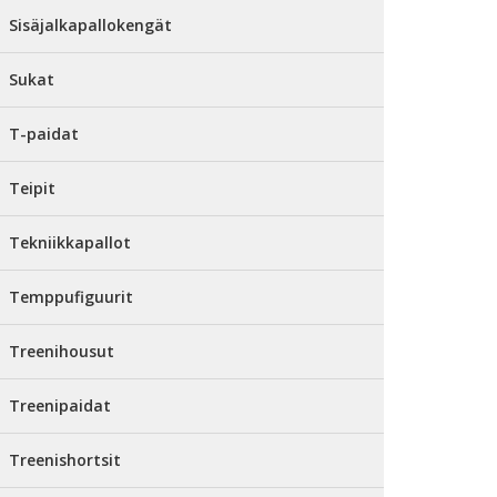
Sisäjalkapallokengät
Sukat
T-paidat
Teipit
Tekniikkapallot
Temppufiguurit
Treenihousut
Treenipaidat
Treenishortsit