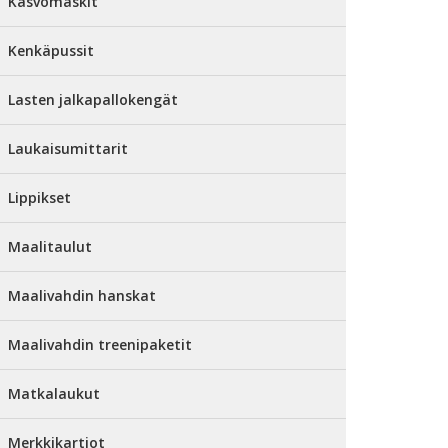
Kasvomaskit
Kenkäpussit
Lasten jalkapallokengät
Laukaisumittarit
Lippikset
Maalitaulut
Maalivahdin hanskat
Maalivahdin treenipaketit
Matkalaukut
Merkkikartiot