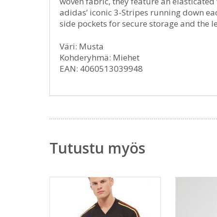
woven fabric, they feature an elasticated
adidas’ iconic 3-Stripes running down eac
side pockets for secure storage and the le
Väri: Musta
Kohderyhmä: Miehet
EAN: 4060513039948
Tutustu myös