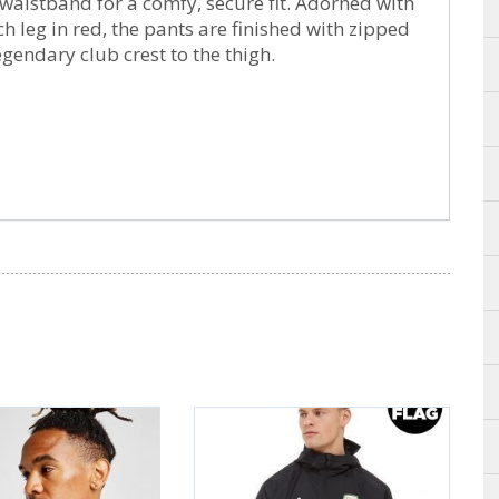
 waistband for a comfy, secure fit. Adorned with
h leg in red, the pants are finished with zipped
gendary club crest to the thigh.