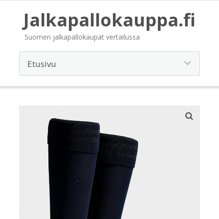
Jalkapallokauppa.fi
Suomen jalkapallokaupat vertailussa