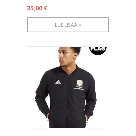
35,00
€
LUE LISÄÄ »