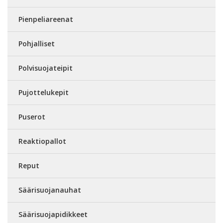
Pienpeliareenat
Pohjalliset
Polvisuojateipit
Pujottelukepit
Puserot
Reaktiopallot
Reput
Säärisuojanauhat
Säärisuojapidikkeet