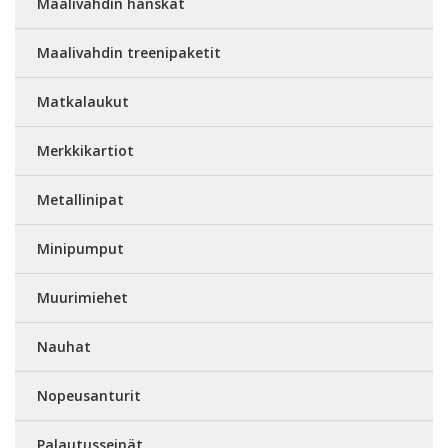
Maalivahdin hanskat
Maalivahdin treenipaketit
Matkalaukut
Merkkikartiot
Metallinipat
Minipumput
Muurimiehet
Nauhat
Nopeusanturit
Palautusseinät