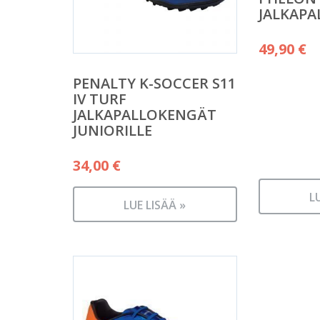
JALKAP
49,90
€
PENALTY K-SOCCER S11
IV TURF
JALKAPALLOKENGÄT
JUNIORILLE
34,00
€
L
LUE LISÄÄ »