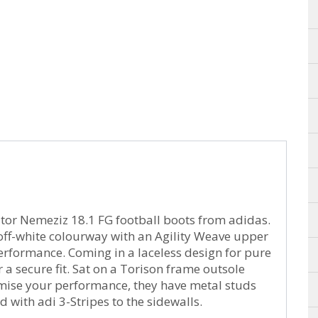
ator Nemeziz 18.1 FG football boots from adidas.
n off-white colourway with an Agility Weave upper
erformance. Coming in a laceless design for pure
r a secure fit. Sat on a Torison frame outsole
mise your performance, they have metal studs
d with adi 3-Stripes to the sidewalls.