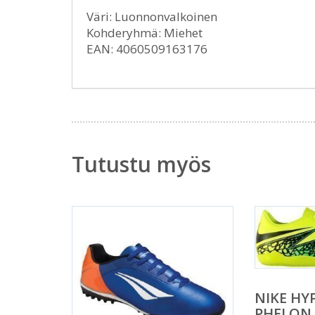
Väri: Luonnonvalkoinen
Kohderyhmä: Miehet
EAN: 4060509163176
Tutustu myös
NIKE H
PHELON I