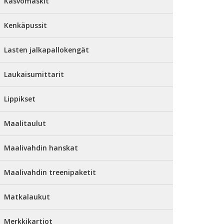
Kasvomaskit
Kenkäpussit
Lasten jalkapallokengät
Laukaisumittarit
Lippikset
Maalitaulut
Maalivahdin hanskat
Maalivahdin treenipaketit
Matkalaukut
Merkkikartiot