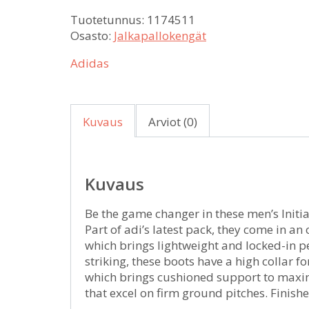
Tuotetunnus:
1174511
Osasto:
Jalkapallokengät
Adidas
Kuvaus
Arviot (0)
Kuvaus
Be the game changer in these men’s Initi
Part of adi’s latest pack, they come in a
which brings lightweight and locked-in p
striking, these boots have a high collar fo
which brings cushioned support to maxi
that excel on firm ground pitches. Finishe