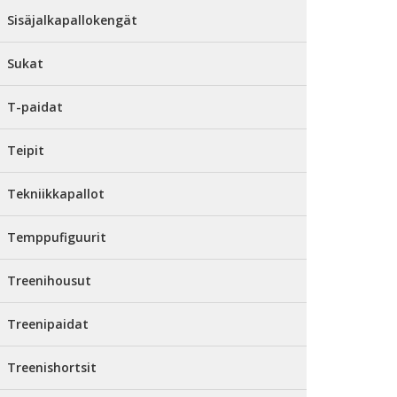
Sisäjalkapallokengät
Sukat
T-paidat
Teipit
Tekniikkapallot
Temppufiguurit
Treenihousut
Treenipaidat
Treenishortsit