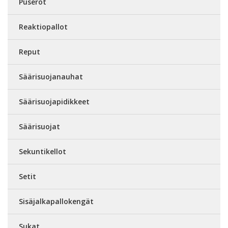
Puserot
Reaktiopallot
Reput
Säärisuojanauhat
Säärisuojapidikkeet
Säärisuojat
Sekuntikellot
Setit
Sisäjalkapallokengät
Sukat