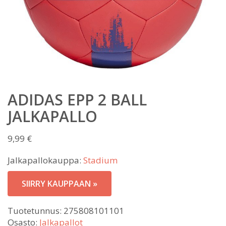
ADIDAS EPP 2 BALL
JALKAPALLO
9,99
€
Jalkapallokauppa:
Stadium
SIIRRY KAUPPAAN »
Tuotetunnus:
275808101101
Osasto:
Jalkapallot