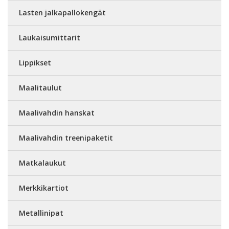
Lasten jalkapallokengät
Laukaisumittarit
Lippikset
Maalitaulut
Maalivahdin hanskat
Maalivahdin treenipaketit
Matkalaukut
Merkkikartiot
Metallinipat