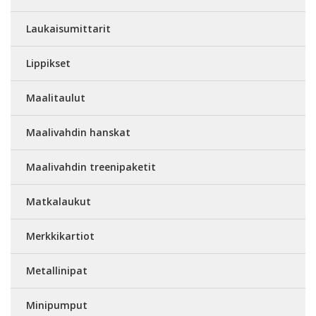
Laukaisumittarit
Lippikset
Maalitaulut
Maalivahdin hanskat
Maalivahdin treenipaketit
Matkalaukut
Merkkikartiot
Metallinipat
Minipumput