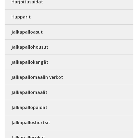
Harjoitusaidat
Hupparit
Jalkapalloasut
Jalkapallohousut
Jalkapallokengät
Jalkapallomaalin verkot
Jalkapallomaalit
Jalkapallopaidat
Jalkapalloshortsit
Jalkapallosukat