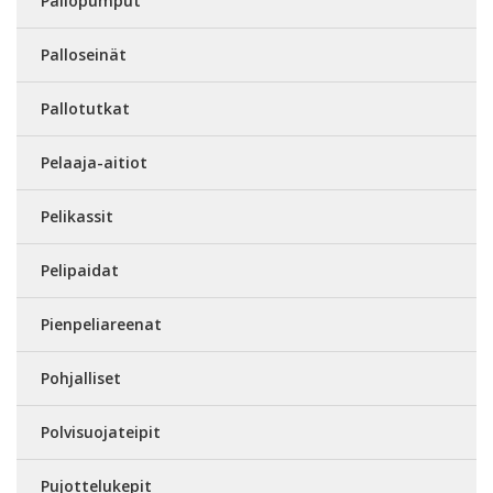
Pallopumput
Palloseinät
Pallotutkat
Pelaaja-aitiot
Pelikassit
Pelipaidat
Pienpeliareenat
Pohjalliset
Polvisuojateipit
Pujottelukepit