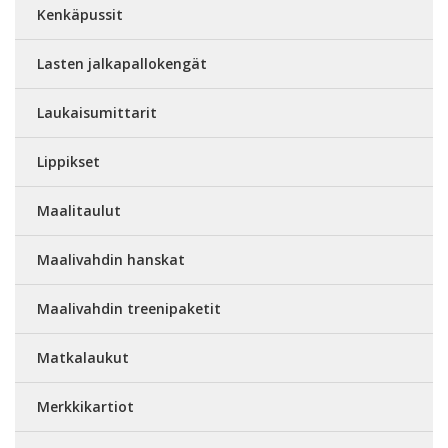
Kenkäpussit
Lasten jalkapallokengät
Laukaisumittarit
Lippikset
Maalitaulut
Maalivahdin hanskat
Maalivahdin treenipaketit
Matkalaukut
Merkkikartiot