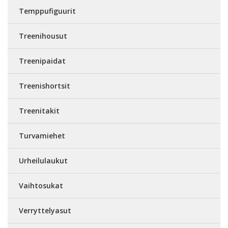
Temppufiguurit
Treenihousut
Treenipaidat
Treenishortsit
Treenitakit
Turvamiehet
Urheilulaukut
Vaihtosukat
Verryttelyasut