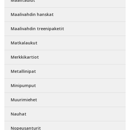
Maalitaulut
Maalivahdin hanskat
Maalivahdin treenipaketit
Matkalaukut
Merkkikartiot
Metallinipat
Minipumput
Muurimiehet
Nauhat
Nopeusanturit