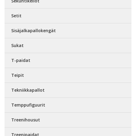
Sekuntikellot
Setit
Sisäjalkapallokengät
Sukat
T-paidat
Teipit
Tekniikkapallot
Temppufiguurit
Treenihousut
Treenipaidat