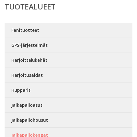
TUOTEALUEET
Fanituotteet
GPS-järjestelmät
Harjoittelukehät
Harjoitusaidat
Hupparit
Jalkapalloasut
Jalkapallohousut
Jalkapallokengät