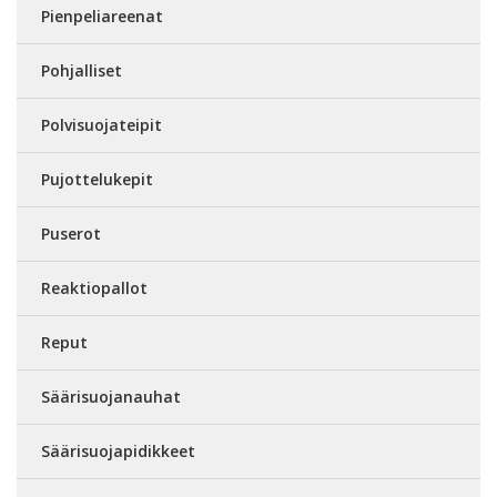
Pienpeliareenat
Pohjalliset
Polvisuojateipit
Pujottelukepit
Puserot
Reaktiopallot
Reput
Säärisuojanauhat
Säärisuojapidikkeet