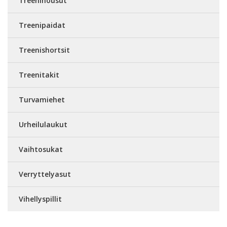
Treenihousut
Treenipaidat
Treenishortsit
Treenitakit
Turvamiehet
Urheilulaukut
Vaihtosukat
Verryttelyasut
Vihellyspillit