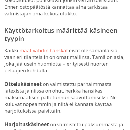
kokotaulukot poikkeavat jonkin verran toisistaan.
Ennen ostopäätöstä kannattaa aina tarkistaa
valmistajan oma kokotaulukko.
Käyttötarkoitus määrittää käsineen
tyypin
Kaikki
maalivahdin hanskat
eivät ole samanlaisia,
vaan eri tilanteisiin on omat mallinsa. Tämä on asia,
joka jää usein huomiotta – erityisesti nuorten
pelaajien kohdalla.
Ottelukäsineet
on valmistettu parhaimmasta
latexista ja niissä on ohut, herkkä hansikas
maksimaalisen pallotunnun saavuttamiseksi. Ne
kuluvat nopeammin ja niitä ei kannata käyttää
harjoituksissa päivittäin.
Harjoituskäsineet
on valmistettu paksummasta ja