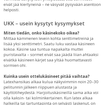
eivät jää kiertyneinä – ne väsyvät pysyvään asentoon
helposti.
UKK – usein kysytyt kysymykset
Miten tiedän, onko käsinekoko oikea?
Mittaa kämmenen levein kohta senttimetreinä ja
lisää yksi senttimetri. Saatu luku vastaa käsineen
kokoa. Käsine saa tuntua napakalta muttei
puristavalta – sormet eivät saa jäädä liian ahtaaksi
eivätkä käsineen kärjet saa yltää huomattavasti
sormien ohi.
Kuinka usein ottelukäsineet pitää vaihtaa?
Latexhansikas alkaa kulua näkyvimmin noin 20–30
pelitunnin jälkeen riippuen alustasta ja
käyttötiheydestä. Harjoituskäsineillä sama aika voi
olla kaksin- tai kolminkertainen. Kun latex alkaa
halkeilla tai tartuntapinta on selvästi laskenut, on