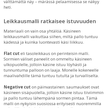
välttämättä näy – märässä pelaamisessa se näkyy
heti.
Leikkausmalli ratkaisee istuvuuden
Materiaali on vain osa yhtälöä. Käsineen
leikkausmalli vaikuttaa siihen, miltä pallo tuntuu
kädessä ja kuinka luontevasti käsi liikkuu.
Flat cut
eli tasoleikkaus on perinteisin malli.
Sormien väliset paneelit on ommeltu käsineen
ulkopuolelle, jolloin käsine istuu löyhästi ja
tunnuntuma palloon on laaja. Monelle kokeneelle
maalivahdille tämä tuntuu tutulta ja turvalliselta.
Negative cut
on päinvastainen: saumaukset ovat
käsineen sisäpuolella, jolloin käsine istuu tiiviimmin
ja pallo tuntuu lähempänä sormen pintaa. Tämä
malli on nykyisin suosiossa erityisesti nuoremmilla