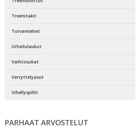
Treenishortsit
Treenitakit
Turvamiehet
Urheilulaukut
Vaihtosukat
Verryttelyasut
Vihellyspillit
PARHAAT ARVOSTELUT