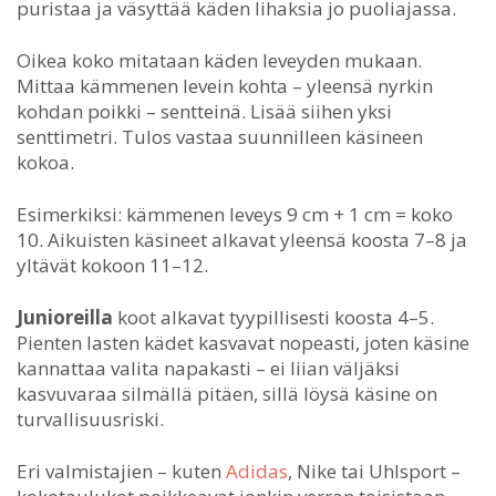
puristaa ja väsyttää käden lihaksia jo puoliajassa.
Oikea koko mitataan käden leveyden mukaan.
Mittaa kämmenen levein kohta – yleensä nyrkin
kohdan poikki – sentteinä. Lisää siihen yksi
senttimetri. Tulos vastaa suunnilleen käsineen
kokoa.
Esimerkiksi: kämmenen leveys 9 cm + 1 cm = koko
10. Aikuisten käsineet alkavat yleensä koosta 7–8 ja
yltävät kokoon 11–12.
Junioreilla
koot alkavat tyypillisesti koosta 4–5.
Pienten lasten kädet kasvavat nopeasti, joten käsine
kannattaa valita napakasti – ei liian väljäksi
kasvuvaraa silmällä pitäen, sillä löysä käsine on
turvallisuusriski.
Eri valmistajien – kuten
Adidas
, Nike tai Uhlsport –