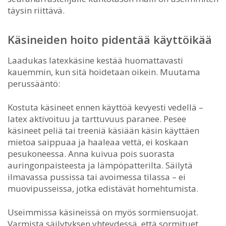
täysin riittävä.
Käsineiden hoito pidentää käyttöikää
Laadukas latexkäsine kestää huomattavasti
kauemmin, kun sitä hoidetaan oikein. Muutama
perussääntö:
Kostuta käsineet ennen käyttöä kevyesti vedellä –
latex aktivoituu ja tarttuvuus paranee. Pesee
käsineet peliä tai treeniä käsiään käsin käyttäen
mietoa saippuaa ja haaleaa vettä, ei koskaan
pesukoneessa. Anna kuivua pois suorasta
auringonpaisteesta ja lämpöpatterilta. Säilytä
ilmavassa pussissa tai avoimessa tilassa – ei
muovipusseissa, jotka edistävät homehtumista.
Useimmissa käsineissä on myös sormiensuojat.
Varmista säilytyksen yhteydessä, että sormituet