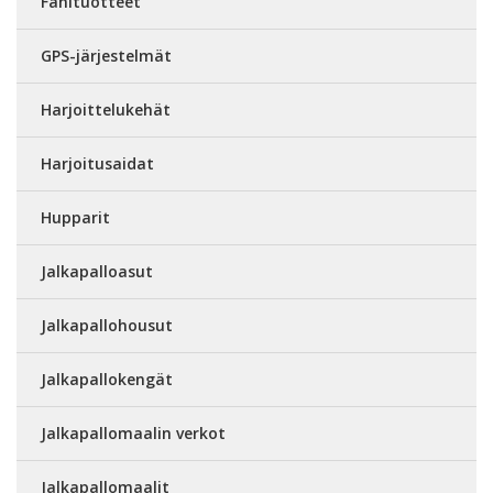
Fanituotteet
GPS-järjestelmät
Harjoittelukehät
Harjoitusaidat
Hupparit
Jalkapalloasut
Jalkapallohousut
Jalkapallokengät
Jalkapallomaalin verkot
Jalkapallomaalit