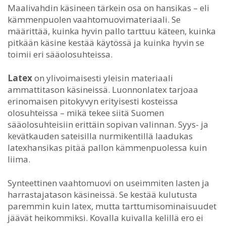
Maalivahdin käsineen tärkein osa on hansikas – eli
kämmenpuolen vaahtomuovimateriaali. Se
määrittää, kuinka hyvin pallo tarttuu käteen, kuinka
pitkään käsine kestää käytössä ja kuinka hyvin se
toimii eri sääolosuhteissa.
Latex
on ylivoimaisesti yleisin materiaali
ammattitason käsineissä. Luonnonlatex tarjoaa
erinomaisen pitokyvyn erityisesti kosteissa
olosuhteissa – mikä tekee siitä Suomen
sääolosuhteisiin erittäin sopivan valinnan. Syys- ja
kevätkauden sateisilla nurmikentillä laadukas
latexhansikas pitää pallon kämmenpuolessa kuin
liima.
Synteettinen vaahtomuovi on useimmiten lasten ja
harrastajatason käsineissä. Se kestää kulutusta
paremmin kuin latex, mutta tarttumisominaisuudet
jäävät heikommiksi. Kovalla kuivalla kelillä ero ei