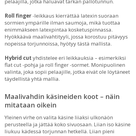
pelaajilla, jotka haluavat tarkan pallotunnun.
Roll finger
-leikkaus kierrättää latexin suoraan
sormien ympärille ilman saumoja, mikä tuottaa
enimmäkseen latexpintaa kosketuspinnassa.
Hyökkäävä maalivahtityyli, jossa korostuu pitävyys
nopeissa torjunnoissa, hyötyy tästä mallista.
Hybrid cut
yhdistelee eri leikkauksia – esimerkiksi
flat cut -pohja ja roll finger -sormet. Monipuolinen
valinta, joka sopii pelaajille, jotka eivät ole löytäneet
täydellistä yhtä mallia.
Maalivahdin käsineiden koot – näin
mitataan oikein
Yleinen virhe on valita käsine liiaksi ulkonäön
perusteella ja jättää koko sivuosaan. Liian iso käsine
liukuu kädessä torjunnan hetkellä. Liian pieni