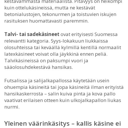
kestävämmästä materiaalista. Pitävyys on heikompi
kuin ottelukäsineissä, mutta ne kestävät
betonialustojen, tekonurmen ja toistuvien iskujen
rasituksen huomattavasti paremmin.
Talvi- tai sadekäsineet
ovat erityisesti Suomessa
relevantti kategoria. Syys-lokakuun liukkaissa
olosuhteissa tai keväällä kylmillä kentillä normaalit
latexkäsineet voivat olla jäykkinä ennen peliä.
Talvikäsineissä on paksumpi vuori ja
sääolosuhdekestävä hansikas.
Futsalissa ja salijalkapallossa käytetään usein
ohuempia käsineitä tai jopa käsineitä ilman erityistä
hansikaskerrosta – salin kuiva pinta ja kova pallo
vaativat erilaisen otteen kuin ulkojalkapallon liukas
nurmi.
Yleinen väärinkäsitys – kallis käsine ei