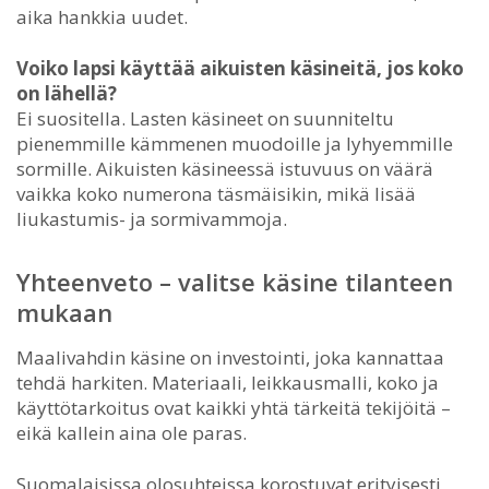
aika hankkia uudet.
Voiko lapsi käyttää aikuisten käsineitä, jos koko
on lähellä?
Ei suositella. Lasten käsineet on suunniteltu
pienemmille kämmenen muodoille ja lyhyemmille
sormille. Aikuisten käsineessä istuvuus on väärä
vaikka koko numerona täsmäisikin, mikä lisää
liukastumis- ja sormivammoja.
Yhteenveto – valitse käsine tilanteen
mukaan
Maalivahdin käsine on investointi, joka kannattaa
tehdä harkiten. Materiaali, leikkausmalli, koko ja
käyttötarkoitus ovat kaikki yhtä tärkeitä tekijöitä –
eikä kallein aina ole paras.
Suomalaisissa olosuhteissa korostuvat erityisesti