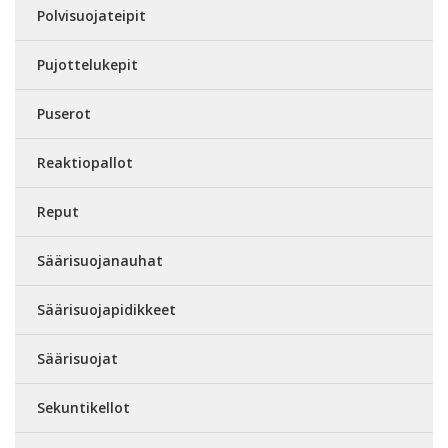
Polvisuojateipit
Pujottelukepit
Puserot
Reaktiopallot
Reput
Säärisuojanauhat
Säärisuojapidikkeet
Säärisuojat
Sekuntikellot