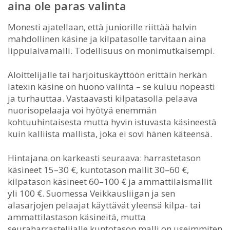
aina ole paras valinta
Monesti ajatellaan, että juniorille riittää halvin
mahdollinen käsine ja kilpatasolle tarvitaan aina
lippulaivamalli. Todellisuus on monimutkaisempi.
Aloittelijalle tai harjoituskäyttöön erittäin herkän
latexin käsine on huono valinta – se kuluu nopeasti
ja turhauttaa. Vastaavasti kilpatasolla pelaava
nuorisopelaaja voi hyötyä enemmän
kohtuuhintaisesta mutta hyvin istuvasta käsineestä
kuin kalliista mallista, joka ei sovi hänen käteensä.
Hintajana on karkeasti seuraava: harrastetason
käsineet 15–30 €, kuntotason mallit 30–60 €,
kilpatason käsineet 60–100 € ja ammattilaismallit
yli 100 €. Suomessa Veikkausliigan ja sen
alasarjojen pelaajat käyttävät yleensä kilpa- tai
ammattilastason käsineitä, mutta
seuraharrastelijalle kuntotason malli on useimmiten