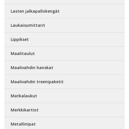
Lasten jalkapallokengät
Laukaisumittarit
Lippikset
Maalitaulut
Maalivahdin hanskat
Maalivahdin treenipaketit
Matkalaukut
Merkkikartiot
Metallinipat